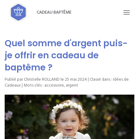
CADEAU BAPTÊME
Quel somme d'argent puis-
je offrir en cadeau de
baptême ?
Publié par Christelle ROLLAND le
25 mai 2024
| Classé dans :
Idées de
Cadeaux
| Mots clés :
accessoire
,
argent