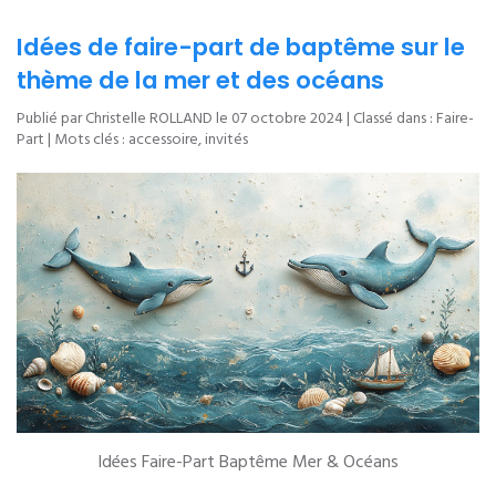
Idées de faire-part de baptême sur le
thème de la mer et des océans
Publié par Christelle ROLLAND le
07 octobre 2024
| Classé dans :
Faire-
Part
| Mots clés :
accessoire
,
invités
Idées Faire-Part Baptême Mer & Océans